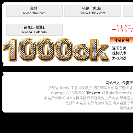
主站:
镜像一(电信):
www.30ok.com
www1.30ok.com
--请记
镜像四(联通):
www4.30ok.com
返回首页
挂机技术
游戏架设
暂无
网站登入
|
免责声
拒绝盗版游戏 注意自我保护 谨防受骗上当 适度游戏益
Copyright © 2005-2020
30ok.com
All Rights R
本站所有游戏均来自网络版权归游戏业主所有,如果无意之中侵犯了
*注释: 本站公布所有游戏信息,均来自互联
网站备案