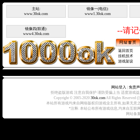
主站:
镜像一(电信):
www.30ok.com
www1.30ok.com
--请记
镜像四(联通):
www4.30ok.com
返回首页
挂机技术
游戏架设
暂无
网站登入
|
免责声
拒绝盗版游戏 注意自我保护 谨防受骗上当 适度游戏益
Copyright © 2005-2020
30ok.com
All Rights R
本站所有游戏均来自网络版权归游戏业主所有,如果无意之中侵犯了
*注释: 本站公布所有游戏信息,均来自互联
网站备案