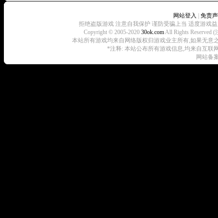
网站登入
|
免责声
拒绝盗版游戏 注意自我保护 谨防受骗上当 适度游戏益
Copyright © 2005-2020
30ok.com
All Rights R
本站所有游戏均来自网络版权归游戏业主所有,如果无意之中侵犯了
*注释: 本站公布所有游戏信息,均来自互联
网站备案