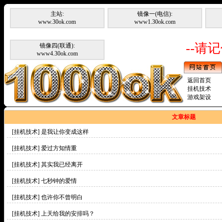
主站:
镜像一(电信):
www.30ok.com
www1.30ok.com
--请记
镜像四(联通):
www4.30ok.com
返回首页
挂机技术
游戏架设
文章标题
[挂机技术]
是我让你变成这样
[挂机技术]
爱过方知情重
[挂机技术]
其实我已经离开
[挂机技术]
七秒钟的爱情
[挂机技术]
也许你不曾明白
[挂机技术]
上天给我的安排吗？