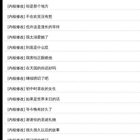
[内核修改]
却是那个地方
[内核修改]
不在欢笑没有愁
[内核修改]
也许这是漫长的等待
[内核修改]
我太溺爱她了
[内核修改]
到底是什么哎
[内核修改]
我害怕正眼瞧他
[内核修改]
在天国的你还好吗
[内核修改]
继续唠叨了吧
[内核修改]
初中时喜欢的女生
[内核修改]
如果是世界末日的话
[内核修改]
等今晚有好久了
[内核修改]
谢谢你的圣诞礼物
[内核修改]
很久很久以后的故事