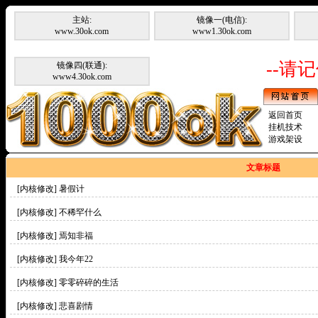
主站:
镜像一(电信):
www.30ok.com
www1.30ok.com
--请记
镜像四(联通):
www4.30ok.com
返回首页
挂机技术
游戏架设
文章标题
[内核修改]
暑假计
[内核修改]
不稀罕什么
[内核修改]
焉知非福
[内核修改]
我今年22
[内核修改]
零零碎碎的生活
[内核修改]
悲喜剧情