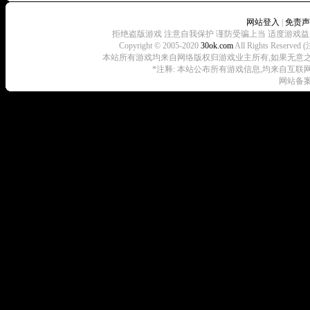
网站登入
|
免责声
拒绝盗版游戏 注意自我保护 谨防受骗上当 适度游戏益
Copyright © 2005-2020
30ok.com
All Rights R
本站所有游戏均来自网络版权归游戏业主所有,如果无意之中侵犯了
*注释: 本站公布所有游戏信息,均来自互联
网站备案