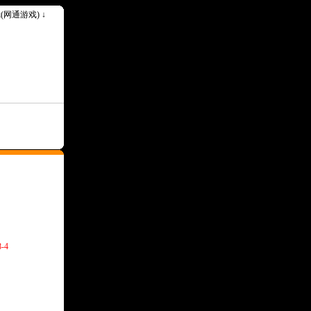
ok(网通游戏) ↓
-4