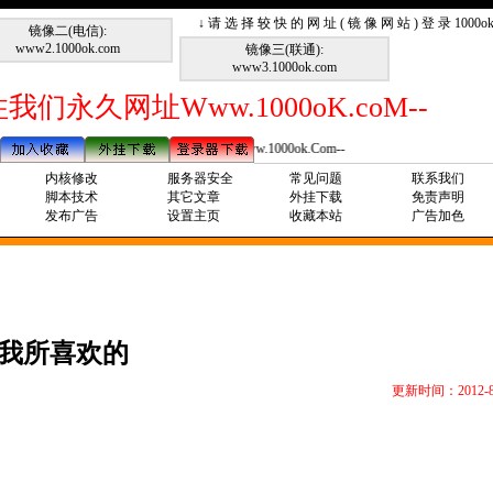
↓ 请 选 择 较 快 的 网 址 ( 镜 像 网 站 ) 登 录 1000
镜像二(电信):
www2.1000ok.com
镜像三(联通):
www3.1000ok.com
我们永久网址Www.1000oK.coM--
--请记住我们永久网址Www.1000ok.Com--
内核修改
服务器安全
常见问题
联系我们
脚本技术
其它文章
外挂下载
免责声明
发布广告
设置主页
收藏本站
广告加色
我所喜欢的
更新时间：2012-8