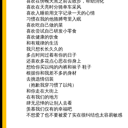
喜欢在傍晚天黑之前去散步，帮助消化
喜欢在天亮时分骑单车采风
喜欢入睡前用文字记录一天的心情
习惯在我的他胳膊弯里入眠
喜欢吃自己做的菜
喜欢尝试自己研发小零食
喜欢健康的饮食
和有规律的生活
我只想长长久久的
多点时间过着有你的日子
还喜欢多花点心思在你身上
想给你买以纯的内裤和袜子
鞋子
·
根据你和我差不多的身材
去挑选情侣装
（抱歉我穿习惯了以纯）
和你走在大街上
在有我们的地方
肆无忌惮的让别人去看
羡慕我们仅有的幸福吧
不想爱了也不要被爱了实在很纠结也太容易敏感