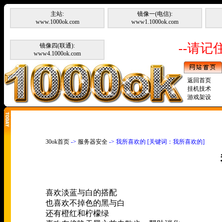
主站:
镜像一(电信):
www.1000ok.com
www1.1000ok.com
--请记住
镜像四(联通):
www4.1000ok.com
返回首页
挂机技术
游戏架设
30ok首页
->
服务器安全
-> 我所喜欢的 [关键词：我所喜欢的]
喜欢淡蓝与白的搭配
也喜欢不掉色的黑与白
还有橙红和柠檬绿