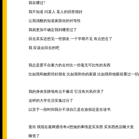
我在哪过
?
我不知道 问某人 某人的回答很好
让我清醒的知道家跟你的对等性
我就更加不确定我到哪里过了
回去其实还想见一些朋友 一个学期不见 有点想念了
我 应该会回去的吧
我总是爱不自量力的去对比一些毫无可比性的东西
比如我和她那些好朋友 比如我和你的家庭 比如我和他眼前重过一
我的身体安静地有点不像话 它没有兴风作浪了
这样的大学生活安逸过分了
以至于一段时间我分不清自己是在放假还是在读书
逛街 我现在最网通传奇sf想做的事情是买东西 买东西然后睡大觉
睡觉了