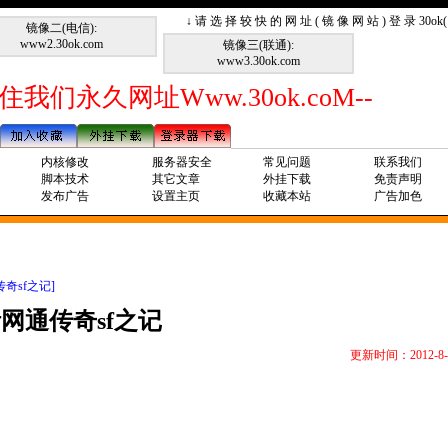
↓ 请 选 择 较 快 的 网 址 ( 镜 像 网 站 ) 登 录 30o
镜像二(电信):
www2.30ok.com
镜像三(联通):
www3.30ok.com
住我们永久网址Www.30ok.coM--
内核修改
服务器安全
常见问题
联系我们
脚本技术
其它文章
外挂下载
免责声明
发布广告
设置主页
收藏本站
广告加色
奇sf之记]
网通传奇sf之记
更新时间：2012-8-