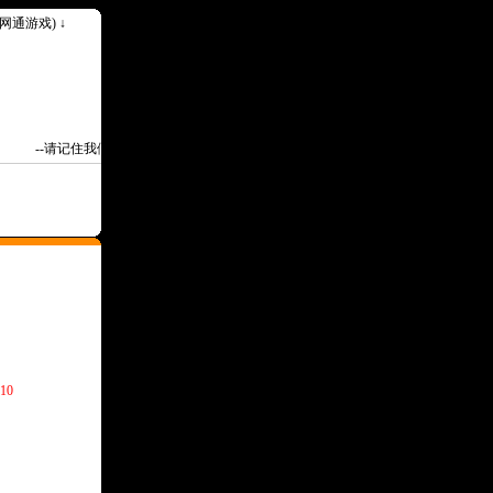
k(网通游戏) ↓
--请记住我们永久网址Www.30ok.Com--
10