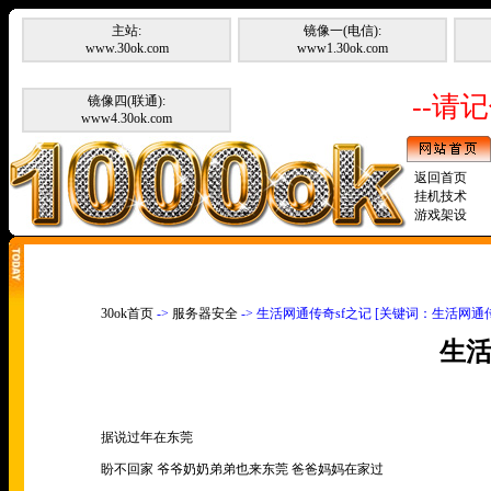
主站:
镜像一(电信):
www.30ok.com
www1.30ok.com
--请记
镜像四(联通):
www4.30ok.com
返回首页
挂机技术
游戏架设
30ok首页
->
服务器安全
-> 生活网通传奇sf之记 [关键词：生活网通传
生活
据说过年在东莞
盼不回家 爷爷奶奶弟弟也来东莞 爸爸妈妈在家过