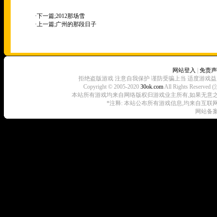
·下一篇;
2012那场雪
·上一篇;
广州的那段日子
网站登入
|
免责声
拒绝盗版游戏 注意自我保护 谨防受骗上当 适度游戏益
Copyright © 2005-2020
30ok.com
All Rights R
本站所有游戏均来自网络版权归游戏业主所有,如果无意之中侵犯了
*注释: 本站公布所有游戏信息,均来自互联
网站备案