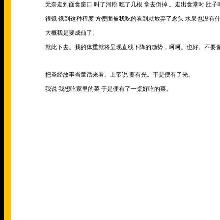
无奈走到面食窗口 叫了河粉 吃了几根 拿去倒掉 。走出食堂时 肚
很饿 饿到这种程度 方便面被我吃的看到就放弃了念头 水果也没有
大概我是要成仙了。
就此下去。我的体重就将呈现直线下降的趋势，呵呵。也好。不要
把圣经故事当童话来看。上帝说 要有光。于是便有了光。
我说 我想吃家里的菜 于是便有了一桌好吃的菜。