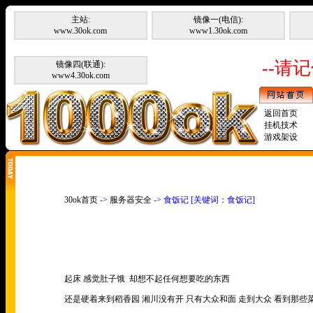
主站:
镜像一(电信):
www.30ok.com
www1.30ok.com
--请记
镜像四(联通):
www4.30ok.com
返回首页
挂机技术
游戏架设
30ok首页
->
服务器安全
-> 食饭记 [关键词：食饭记]
起床 感觉肚子饿
却想不起任何想要吃的东西
还是硬着来到稻香园 湘川没有开 只有大众和面 走到大众 看到那些