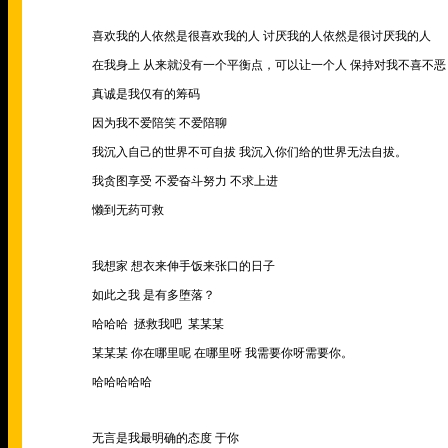
喜欢我的人依然是很喜欢我的人 讨厌我的人依然是很讨厌我的人
在我身上 从来就没有一个平衡点，可以让一个人 保持对我不喜不恶
真诚是我仅有的筹码
因为我不爱陪笑 不爱陪聊
我沉入自己的世界不可自拔 我沉入你们给的世界无法自拔。
我贪图享受 不爱奋斗努力 不求上进
懒到无药可救
我想家 想衣来伸手饭来张口的日子
如此之我 是有多堕落？
哈哈哈
拯救我吧
某某某
某某某 你在哪里呢 在哪里呀 我需要你呀需要你。
哈哈哈哈哈
无言是我最明确的态度 于你