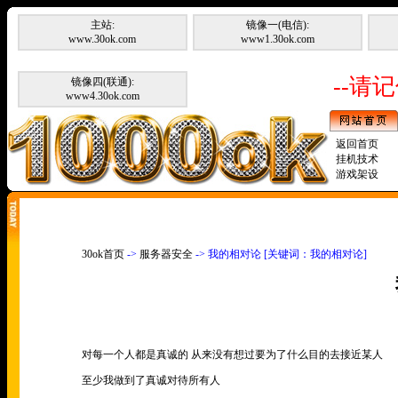
主站:
镜像一(电信):
www.30ok.com
www1.30ok.com
--请记
镜像四(联通):
www4.30ok.com
返回首页
挂机技术
游戏架设
30ok首页
->
服务器安全
-> 我的相对论 [关键词：我的相对论]
对每一个人都是真诚的 从来没有想过要为了什么目的去接近某人
至少我做到了真诚对待所有人