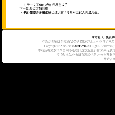
对于一文不值的感情 我愿意放手 。
·下一篇;
爱过方知情重
我不想与一个眼里我已经没有了珍贵可言的人共度此生。
·上一篇;
零零碎碎的生活
网站登入
|
免责声
拒绝盗版游戏 注意自我保护 谨防受骗上当 适度游戏益
Copyright © 2005-2020
30ok.com
All Rights R
本站所有游戏均来自网络版权归游戏业主所有,如果无意之中侵犯了
*注释: 本站公布所有游戏信息,均来自互联
网站备案