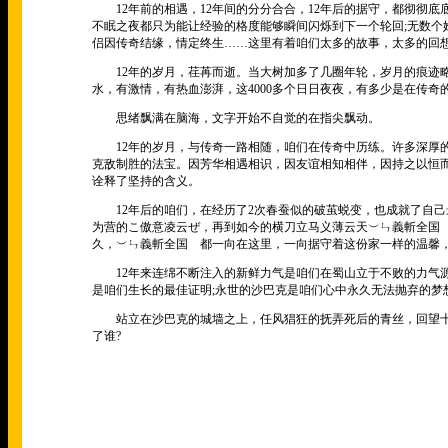
12年前的相遇，12年间的分分合合，12年后的据守，都彻彻底
不眠之夜都只为能让经验的格度能够瞬间闪烁到下一个轮回;无数个
侣因传奇结缘，情定终生……这里有着咱们太多的故事，太多的回
12年的岁月，荏苒而逝。当大树加多了几圈年轮，岁月的痕迹略
水，有激情，有热血澎湃，这4000多个日日夜夜，有多少是在传
思绪飘满在脑海，文字开始不自觉的在指尖飘动。
12年的岁月，与传奇一路相随，咱们在传奇中历练。许多深厚的
克敌制胜的法宝。因芳华相遇相识，因友谊相知相伴，因持之以恒
诠释了坚持的含义。
12年后的咱们，在经历了2次春蚕似的破茧蜕变，也成就了自己
为营的こ傲意凌云ぜ，再到如今的横刀立马义薄云天︶ㄣ義斬全国
久，︶ㄣ義斬全国ゞ都一向在这里，一向据守着这份家一样的温馨，
12年来连绵不断注入的新鲜力气是咱们在蜀山立于不败的力气源
是咱们生长的最佳证明;永世的沙巴克是咱们心中永久无法抛弃的梦想
站立在沙巴克的城墙之上，任风猖狂的抚弄死后的青丝，回望十
了谁?