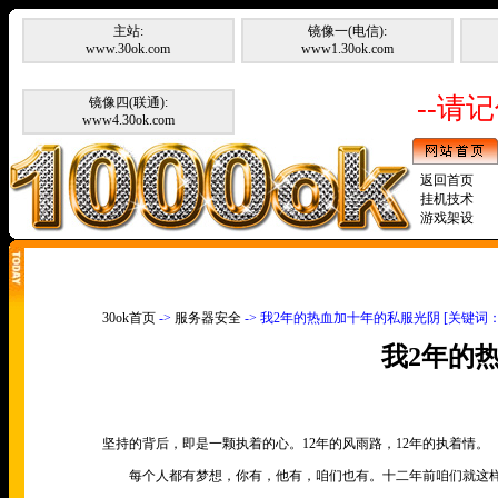
主站:
镜像一(电信):
www.30ok.com
www1.30ok.com
--请记
镜像四(联通):
www4.30ok.com
返回首页
挂机技术
游戏架设
30ok首页
->
服务器安全
-> 我2年的热血加十年的私服光阴 [关键
我2年的
坚持的背后，即是一颗执着的心。12年的风雨路，12年的执着情。
每个人都有梦想，你有，他有，咱们也有。十二年前咱们就这样