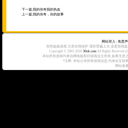
·下一篇;
我的传奇我的热血
·上一篇;
我的传奇，你的故事
网站登入
|
免责声
拒绝盗版游戏 注意自我保护 谨防受骗上当 适度游戏益
Copyright © 2005-2020
30ok.com
All Rights R
本站所有游戏均来自网络版权归游戏业主所有,如果无意之中侵犯了
*注释: 本站公布所有游戏信息,均来自互联
网站备案