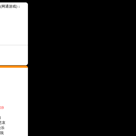
ok(网通游戏) ↓
19
的
悲哀
快乐
我