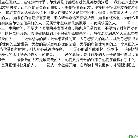
需坐在回廊上，轻轻的挥挥手，却觉得是你曾经有过的最美妙的沟通
我们在失去的
出爱的时候，谁也不确定会得到回报，不要期待着得到爱，慢慢的等待你的爱在他的
洲。
也许有许多话你永远也不可能从你期望的人的口中说出，但是，当有些人从心底
你的头。
如果你的心还没有安定，那么请你永远不要说放弃。如果你还爱他，为什么
被出卖欺骗却仍坚信美好的人，爱属于那些纵然伤痕累累，却仍渴求爱的人。
和一
花上一生的时间。不要为了美丽的外表而动身，那也许只是假象，不要为了财富而动身
笑可以把黑暗照亮。希望你能找到那个把你生命照亮的人。当你深深思念的人出现在梦
想可梦的人。
做你想做的梦，做你想要做的事，去你想要去的地方，成为你想要成
乐使你的生活甜美，无数的尝试磨练你变的坚强，无尽的痛苦使你称的上一个真正的
当你受伤的时候，别人的心或许也在痛。一句无心的话可能引起一场争斗，一句残酷
充满爱心的话可能会治逾别人的伤口。
爱的真谛，是让你爱的人完全的做他自己，
你的影子。
最快乐的人不是最完美的人，他们只是充分的利用了他们所能握在手中的
，才是真正懂得快乐的人。
爱从一个微笑开始，在热吻中得以延伸，却随眼泪逝去
...
浏览次