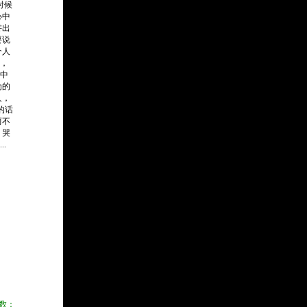
时候
心中
讲出
要说
个人
，
中
为的
人，
的话
而不
。哭
...
数：