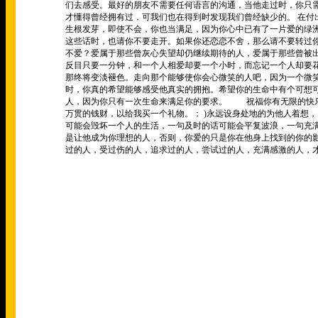
们去感受。最好的朋友不需要任何语言的沟通，当他走过时，你只
才懂得曾经拥有过，可我们也在得到时发现我们曾经缺少的。
在付
生根发芽，即使不会，你也当满足，因为你心中已有了一片爱的绿
这些话时，也请你不要走开。如果你还恋恋不舍，那么请不要转过
不爱？爱属于那些曾灰心失望却仍继续期待的人，爱属于那些曾
反目只要一分钟，和一个人相爱却要一个小时，而忘记一个人却要
那终将变淡褪色。走向那个能够使你会心微笑的人吧，因为一个微
时，你真的希望能够感受他真实的拥抱。希望你的生命中有个可
人，因为你只有一次生命来满足你的要求。
祝福你有无限的快
万贯的钱财，以给我买一个礼物。：
)
永远设身处地的为他人着想，
可能会毁坏一个人的生活，一句及时的话可能会平复波浪，一句
是让他成为你理想的人，否则，你爱的只是你在他身上找到的
过的人，受过伤的人，追求过的人，尝试过的人，充满感激的人