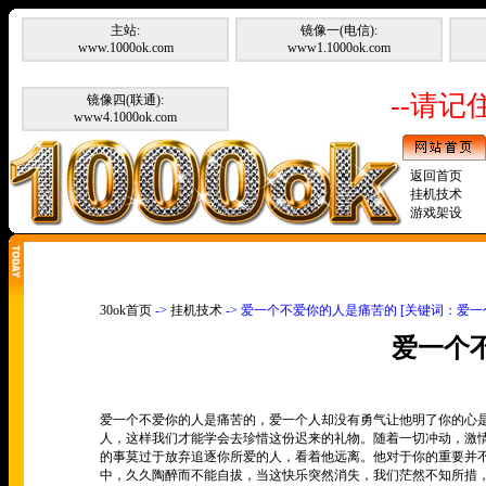
主站:
镜像一(电信):
www.1000ok.com
www1.1000ok.com
--请记住
镜像四(联通):
www4.1000ok.com
返回首页
挂机技术
游戏架设
30ok首页
->
挂机技术
-> 爱一个不爱你的人是痛苦的 [关键词：爱
爱一个
爱一个不爱你的人是痛苦的，爱一个人却没有勇气让他明了你的心
人，这样我们才能学会去珍惜这份迟来的礼物。随着一切冲动，激
的事莫过于放弃追逐你所爱的人，看着他远离。他对于你的重要并
中，久久陶醉而不能自拔，当这快乐突然消失，我们茫然不知所措