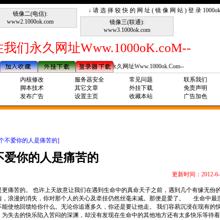
↓ 请 选 择 较 快 的 网 址 ( 镜 像 网 站 ) 登 录 1000
镜像二(电信):
www2.1000ok.com
镜像三(联通):
www3.1000ok.com
我们永久网址Www.1000oK.coM--
--请记住我们永久网址Www.1000ok.Com--
内核修改
服务器安全
常见问题
联系我们
脚本技术
其它文章
外挂下载
免责声明
发布广告
设置主页
收藏本站
广告加色
一个不爱你的人是痛苦的]
不爱你的人是痛苦的
更新时间：2012-6-
是更痛苦的。
也许上天故意让我们在遇到生命中的真命天子之前，遇到几个有缘无份
情，浪漫的消失，你对那个人的关心及牵挂仍然丝毫未减。那便是爱了。
生命中最
不能使他回馈给你什么。无论你追逐多久，你还是要让他走。
我们容易沉浸在现有的
，为失去的快乐陷入苦闷的深渊，却没有发现在生命中的其他地方还有太多快乐等待着