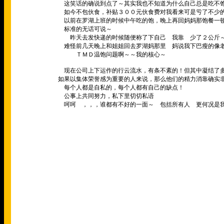
这笑话的确说到点了～其实我也不知道为什么自己总是吃不
如今不包伙食，补贴３００元伙食费对我看来可是亏了不少
以前在罗湖上班的时候中午吃的饱，晚上再回妈妈那饱餐一顿
标准的无话可说～
昨天去发快递的时候随便称了下自己 我靠 少了２公斤
难怪前几天晚上和姐姐回去罗湖妈那里 妈说我下巴瘦的像老
ＴＭＤ温饱问题啊～～我的核心～
现在公司上下运作的行云流水，有条不紊的！但其中凝结了多
如果以集体荣誉感为重要的人来说，那么他们的精力消靠确实
每个人都是自私的，每个人都有自己的缺点！
公事上共同努力，私下里切切私语
呵呵 ，，，谁都有不好的一面～ 包括所有人 更何况是