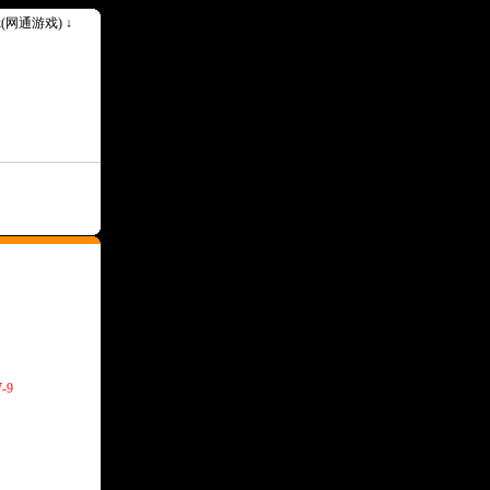
ok(网通游戏) ↓
-9