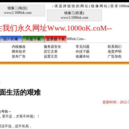
↓ 请 选 择 较 快 的 网 址 ( 镜 像 网 站 ) 登 录 1000
镜像二(电信):
www2.1000ok.com
镜像三(联通):
www3.1000ok.com
我们永久网址Www.1000oK.coM--
--请记住我们永久网址Www.1000ok.Com--
内核修改
服务器安全
常见问题
联系我们
脚本技术
其它文章
外挂下载
免责声明
发布广告
设置主页
收藏本站
广告加色
]
面生活的艰难
更新时间：2012-7
的考验～
，里不足，才美不外现）！
活不说，还不长高，