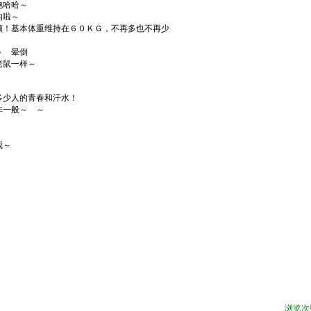
饱哈哈～
的啦～
！基本体重维持在６０ＫＧ，不再多也不再少
～ 晕倒
鼠一样～
少人的青春和汗水！
非一般～ ～
我～
浏览次