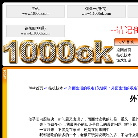
主站:
镜像一(电信):
www.1000ok.com
www1.1000ok.com
--请记住
镜像四(联通):
www4.1000ok.com
返回首页
挂机技术
游戏架设
30ok首页
->
挂机技术
-> 外面生活的艰难 [关键词：外面生活的艰难
外
似乎旧问题解决，新问题又出现了，而面对这我的却是一重又一重
先不管钱多少
.....
我最关心的却还是自己的温饱问题（吃不饱
一直以来，不管是在家里，还是在同事圈中
我都是吃的最多的一个，老板开玩笑说我吃的多，不做什么累