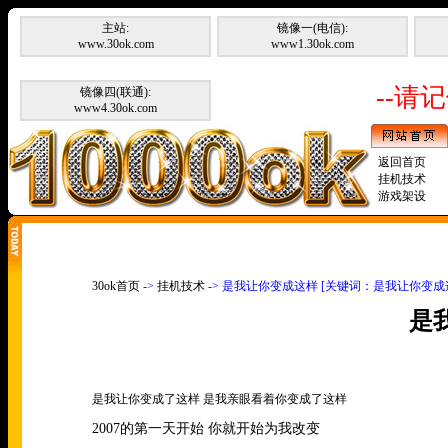
主站:
镜像一(电信):
www.30ok.com
www1.30ok.com
--请记
镜像四(联通):
www4.30ok.com
返回首页
挂机技术
游戏架设
30ok首页
->
挂机技术
-> 是我让你变成这样 [关键词：是我让你变成
是
是我让你变成了这样 是我亲眼看着你变成了这样
2007
的第一天开始 你就开始为我改变