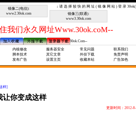
↓ 请 选 择 较 快 的 网 址 ( 镜 像 网 站 ) 登 录 30o
镜像二(电信):
www2.30ok.com
镜像三(联通):
www3.30ok.com
住我们永久网址Www.30ok.coM--
--请记住我们永久网址Www.30ok.Com--
内核修改
服务器安全
常见问题
联系我们
脚本技术
其它文章
外挂下载
免责声明
发布广告
设置主页
收藏本站
广告加色
这样]
我让你变成这样
更新时间：2012-8-