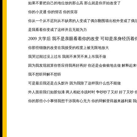
如果不要把自己的地位放的那么高 那么就是你开始改变了
你的小灵通 你的情话 你的笑容
你从一个从不迟到从不缺席的人变成了偶尔翻围墙出校外变成了偶
是我看着你变成了这样并且无能为力
2009
大学后 我不是亲眼看着你的改变 可却是亲身经历着
你那些细微的改变在我接受的程度上被无限地放大
我哭过闹过没上过吊 我闹不来哭不来上吊我不做
因为我发现就算你答应得我再好再好 你还是会偷偷地去做 解释起来
我不想听辩解不想听
可是最后我还是点头默许 因为我除了这样我什么也不能做
外人面前我们如胶似漆 两人相处冷战时时 争吵吵了又好 好了又吵
你的那些小小事情我想干涉我有心无力 你的辩解变得越来越利索 