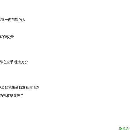
尔逃一两节课的人
你的改变
得心应手 理由万分
 你道歉我接受我发狂你漠然
我的强权早就没了
浏览次