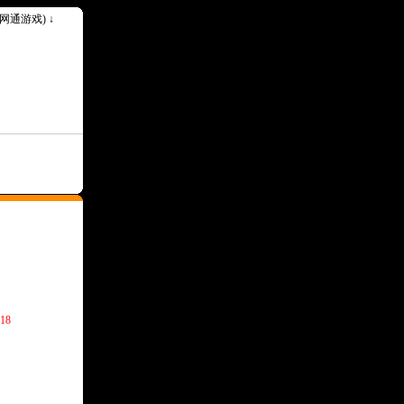
k(网通游戏) ↓
18