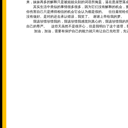
来，妹妹再多的解释只是被姐姐尖刻的词语所掩盖，逼在悬崖堕落
其实生活中类似的事情很多很多，因为它们没有解释的机会，更
你伤害自己只是搏得相信的机会它会认为都是假的。
往往最初给
没有做好。是对的还去承认错误，我笑了。
谢谢上帝给我的梦。
我该珍惜珍惜我的，我该珍惜我感觉到真心的，我该珍惜我的
自己的尊严。
这些天虽然不是很开心，但是我明白了这个道理，
加油，加油，需要有保护自己的能力就只有让自己先吃苦，先