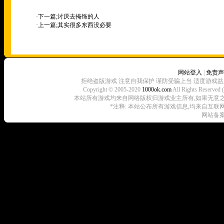
·下一篇;
讨厌去掩饰的人
·上一篇;
其实很多东西没必要
网站登入
|
免责声
拒绝盗版游戏 注意自我保护 谨防受骗上当 适度游戏益
Copyright © 2005-2020
1000ok.com
All Rights 
本站所有游戏均来自网络版权归游戏业主所有,如果无意之中侵犯了
*注释: 本站公布所有游戏信息,均来自互联
网站备案