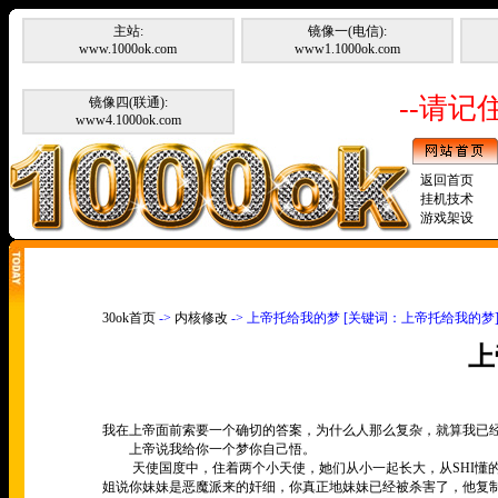
主站:
镜像一(电信):
www.1000ok.com
www1.1000ok.com
--请记住
镜像四(联通):
www4.1000ok.com
返回首页
挂机技术
游戏架设
30ok首页
->
内核修改
-> 上帝托给我的梦 [关键词：上帝托给我的梦
上
我在上帝面前索要一个确切的答案，为什么人那么复杂，就算我已
上帝说我给你一个梦你自己悟。
天使国度中，住着两个小天使，她们从小一起长大，从
SHI
懂
姐说你妹妹是恶魔派来的奸细，你真正地妹妹已经被杀害了，他复