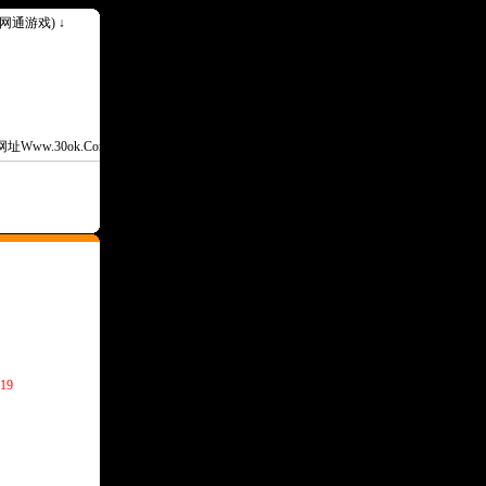
k(网通游戏) ↓
w.30ok.Com--
19