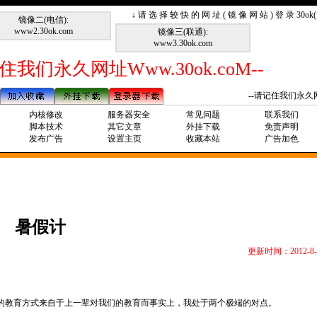
↓ 请 选 择 较 快 的 网 址 ( 镜 像 网 站 ) 登 录 30o
镜像二(电信):
www2.30ok.com
镜像三(联通):
www3.30ok.com
住我们永久网址Www.30ok.coM--
--请记住我们永久网址Ww
内核修改
服务器安全
常见问题
联系我们
脚本技术
其它文章
外挂下载
免责声明
发布广告
设置主页
收藏本站
广告加色
暑假计
更新时间：2012-8-
的教育方式来自于上一辈对我们的教育而事实上，我处于两个极端的对点。