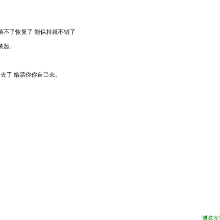
谈不了恢复了 能保持就不错了
谈起。
不去了 给票你你自己去。
浏览次