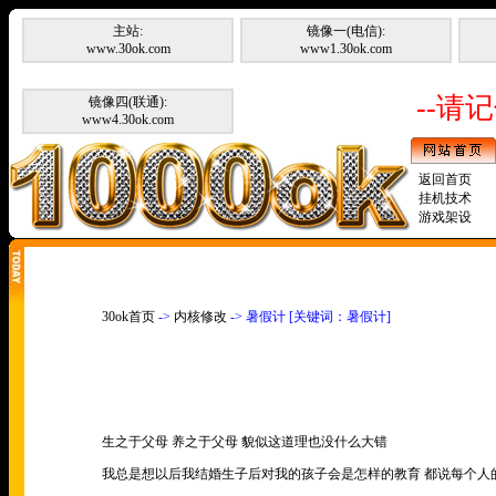
主站:
镜像一(电信):
www.30ok.com
www1.30ok.com
--请记
镜像四(联通):
www4.30ok.com
返回首页
挂机技术
游戏架设
30ok首页
->
内核修改
-> 暑假计 [关键词：暑假计]
生之于父母 养之于父母 貌似这道理也没什么大错
我总是想以后我结婚生子后对我的孩子会是怎样的教育 都说每个人