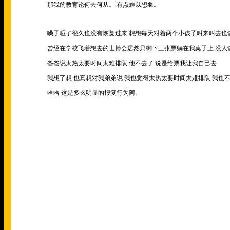
那我的教育论何去何从。 有点难以想象。
嗓子哑了很久也没有恢复过来 想想每天对着两个小孩子叫来叫去也
曾经在学校飞着想去的世博会居然只剩下三张票躺在我桌子上 没人
爸爸说太热太要时间太难排队 他不去了 说是给票我让我自己去
我想了想 也真想对我弟弟说 我也觉得太热太要时间太难排队 我也
哈哈 这是多么明显的报复行为阿。