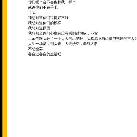
你们呢？会不会也和我一样？
或许你们不在乎吧
可我
我想知道你们过得好不好
我想知道你们的模样
我想知道原因
我想知道你们心底有没有感到过愧疚，不安
上帝你跟我开了一个天大的玩笑吧，我都感觉自己像电视剧的主人
人生一场梦，到头来，人去楼空，曲终人散
不想也罢
各自过各自的生活吧