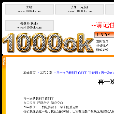
主站:
镜像一(电信):
www.1000ok.com
www1.1000ok.com
--请记住
镜像四(联通):
www4.1000ok.com
返回首页
挂机技术
游戏架设
30ok首页
->
其它文章
-> 再一次的想到了你们了 [关键词：再一次的
再一
再一次的想到了你们了
胸口闷疼
呼吸急促
脑袋空白
20
年的伤口，怕是要留下一辈子的后遗症
你们就像恶魔一般，扰乱我的神经，让我有无数个夜晚无法安然入