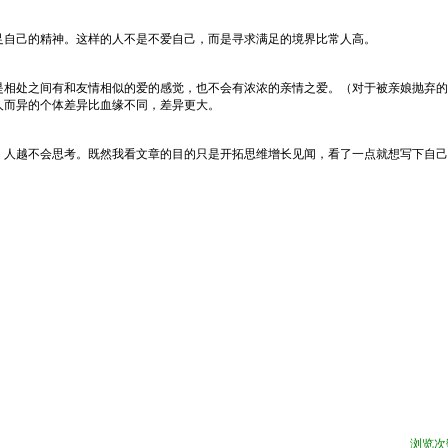
足自己的精神。这样的人不是不爱自己，而是寻求满足的境界比常人高。
是相处之间有和友情相似的爱的感觉，也不会有浓浓的亲情之爱。（对于被亲娘抛弃的
人而异的个体差异比血缘不同，差异更大。
，人越不会思考。既然我看文章的目的只是开拓思维增长见闻，看了一点就想写下自己
浏览次