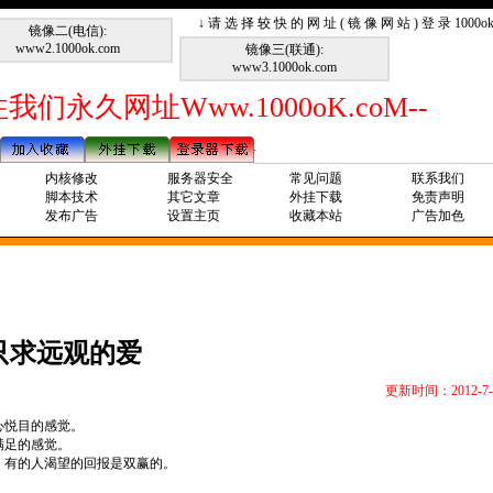
↓ 请 选 择 较 快 的 网 址 ( 镜 像 网 站 ) 登 录 1000
镜像二(电信):
www2.1000ok.com
镜像三(联通):
www3.1000ok.com
我们永久网址Www.1000oK.coM--
内核修改
服务器安全
常见问题
联系我们
脚本技术
其它文章
外挂下载
免责声明
发布广告
设置主页
收藏本站
广告加色
只求远观的爱
更新时间：2012-7-
心悦目的感觉。
满足的感觉。
，有的人渴望的回报是双赢的。