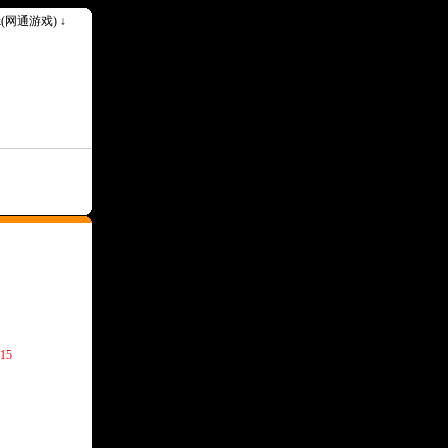
ok(网通游戏) ↓
--请记住我们永久网址Www.1000ok.Com--
15