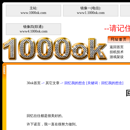
主站:
镜像一(电信):
www.1000ok.com
www1.1000ok.com
--请记住
镜像四(联通):
www4.1000ok.com
返回首页
挂机技术
游戏架设
30ok首页
->
其它文章
-> 回忆我的想念 [关键词：回忆我的想念]
回忆往往都是很美好的。
许下诺言，我一直在很努力做到。