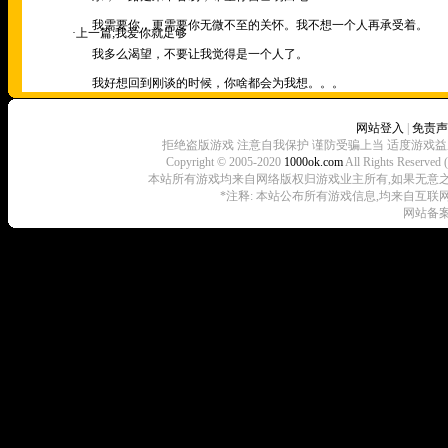
我需要你，更需要你无微不至的关怀。我不想一个人再承受着。
·上一篇;
我爱你就足够
我多么渴望，不要让我觉得是一个人了。
我好想回到刚谈的时候，你啥都会为我想。。。
网站登入
|
免责声
拒绝盗版游戏 注意自我保护 谨防受骗上当 适度游戏益
Copyright © 2005-2020
1000ok.com
All Rights 
本站所有游戏均来自网络版权归游戏业主所有,如果无意之中侵犯了
*注释: 本站公布所有游戏信息,均来自互联
网站备案