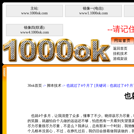
主站:
镜像一(电信):
www.1000ok.com
www1.1000ok.com
--请记住
镜像四(联通):
www4.1000ok.com
返回首页
挂机技术
游戏架设
30ok首页
->
脚本技术
-> 也就过了4个月了 [关键词：也就过了4个月
也
也就4个多月，让我清楚了众多，懂事了不少。晓得该尽力尽量，
的笑颜，就越怕自个儿做的远远还不够，怕忽然有一天看到失望显
尽力尽量很尽力尽量，不是么？我承认，总有那末一个时刻，我弛
个儿根本没居心，不过，在挣扎过后，我仍旧会接着做我该做的，我