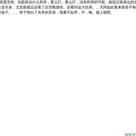
怪我无情。别跟朕说什么和亲，要么打。要么打，没有和亲的可能，敢惦记朕身边的
方是非多。尤其朕最近还看了后宫甄缳传。还看到这大结局。。天阿如此看来朕若不每
养孩子。，。终于明白了先帝的苦衷，我看不如早，中，晚。都上朝吧。
浏览次