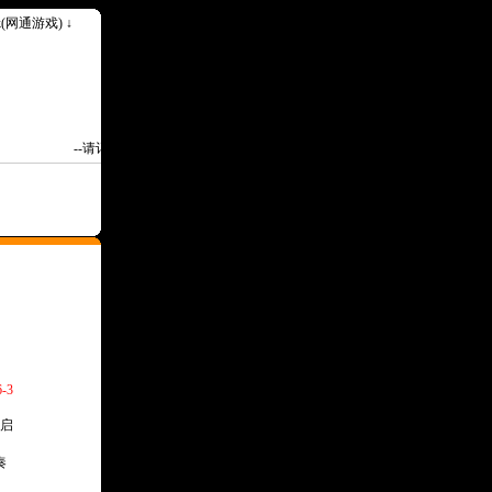
ok(网通游戏) ↓
--请记住我们永久网址Www.1000ok.Com--
-3
启
奏