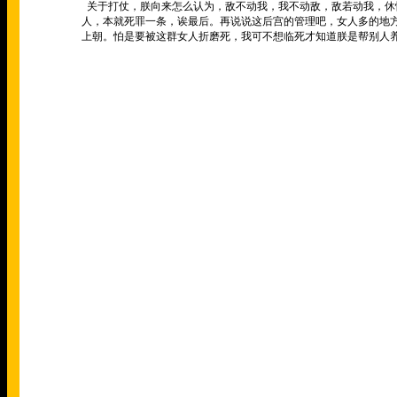
关于打仗，朕向来怎么认为，敌不动我，我不动敌，敌若动我，休
人，本就死罪一条，诶最后。再说说这后宫的管理吧，女人多的地
上朝。怕是要被这群女人折磨死，我可不想临死才知道朕是帮别人