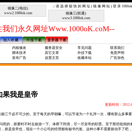
↓ 请 选 择 较 快 的 网 址 ( 镜 像 网 站 ) 登 录 1000
镜像二(电信):
www2.1000ok.com
镜像三(联通):
www3.1000ok.com
我们永久网址Www.1000oK.coM--
内核修改
服务器安全
常见问题
联系我们
脚本技术
其它文章
外挂下载
免责声明
发布广告
设置主页
收藏本站
广告加色
如果我是皇帝
更新时间：2012-6
佳丽三千必不可少的。至于每天的早朝嘛，可以节省为一个礼拜一次，哪有那么多事要
闷死的，朕要时不时去旅游一下。体察下民情，尽一尽皇帝的职责。至于那些批阅的
折，朕是皇帝也，现在一个小公司的经理都有秘书代签。这种小事不需要朕动手了吧，