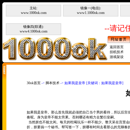
主站:
镜像一(电信):
www.1000ok.com
www1.1000ok.com
--请记住
镜像四(联通):
www4.1000ok.com
返回首页
挂机技术
游戏架设
30ok首页
->
脚本技术
-> 如果我是皇帝 [关键词：如果我是皇帝]
如果我是皇帝。那么首先我就必须把自己当个男的看待，所以后宫
奏呢。身为皇帝不能太劳累。否则哪还有精力去繁衍皇嗣。
当然朕也不能太闲。每天的吃喝玩乐一样不能少。整天呆在宫里会
折，朕要搞一个秘书。帮写签一下，朕哪有时间去看那么的无聊奏