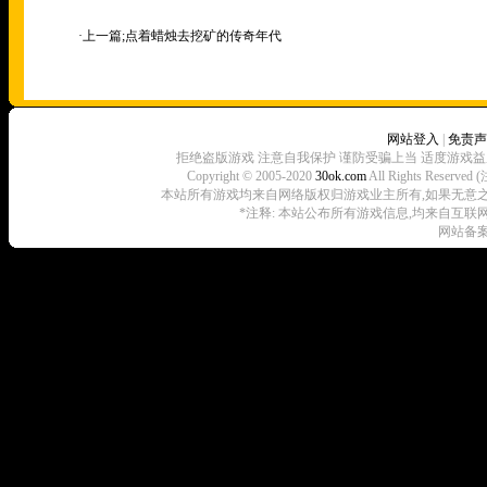
·上一篇;
点着蜡烛去挖矿的传奇年代
网站登入
|
免责声
拒绝盗版游戏 注意自我保护 谨防受骗上当 适度游戏益
Copyright © 2005-2020
30ok.com
All Rights R
本站所有游戏均来自网络版权归游戏业主所有,如果无意之中侵犯了
*注释: 本站公布所有游戏信息,均来自互联
网站备案