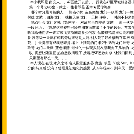
本来我即是 南充人。。47区敞开以后。。我就在47区果城服务器
第一个号 沙の皇（武士） 接着即是 圣帝★爱你终身
哪个时分最仰慕的人 熊猫小妹 蓝色倾情 龙门—砍哥 龙门—教
付娃 龙腾→四海 龙门—拽拽天使 龙门—天棒 许多。一时想不起来
地点行会 龙门客栈（繁体字） 对敌的当然即是 龙腾→ 那一伙
一段经历，（就光这些资料已经在朋友面前出了不少的风头。常常
听我给他们讲一讲17级飞英项圈是多少的攻 骷髅戒指是里边高档
备 没等级一天就在药店旁边跟这别人跑 别人死了好检核药存库房
死。）最觉得有成就感即是 堵上 上猪洞的门 收2千 遇到龙门坤哥 
砍哥 龙门—天棒 蓝色倾情 最佳的一位现实朋友陪我走了几年的 
哎 真想让隆重把 热血悉数清理了 接着把SF悉数封杀 让我们回到 
只期望有那么一天。。。
本人现在 在玩 永久之塔 名人殿堂服务器 魔族 杀星 50级 Star
分的 纯真感 没有了曾经最初始化的感觉 从09年玩aion 到今天 