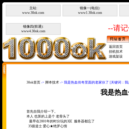
主站:
镜像一(电信):
www.30ok.com
www1.30ok.com
--请记
镜像四(联通):
www4.30ok.com
返回首页
挂机技术
游戏架设
30ok首页
->
脚本技术
-> 我是热血传奇里面的老家伙了 [关键词：
我是热血
首先自我介绍一下。
本人 也算的上是个 老骨头了
最早在2001年的时分玩的3区 服务器都忘了
35级道士 爱心★绝罗心情