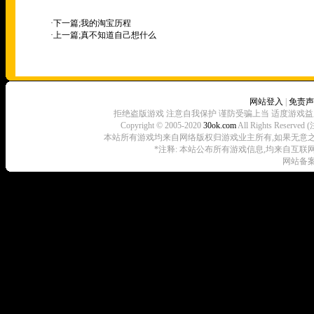
·下一篇;
我的淘宝历程
·上一篇;
真不知道自己想什么
网站登入
|
免责声
拒绝盗版游戏 注意自我保护 谨防受骗上当 适度游戏益
Copyright © 2005-2020
30ok.com
All Rights R
本站所有游戏均来自网络版权归游戏业主所有,如果无意之中侵犯了
*注释: 本站公布所有游戏信息,均来自互联
网站备案