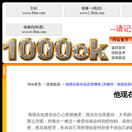
主站:
镜像一(电信):
www.30ok.com
www1.30ok.com
--请记
镜像四(联通):
www4.30ok.com
返回首页
挂机技术
游戏架设
30ok首页
->
游戏架设
-> 他现在跟你说还想继续 [关键词：他现在跟
他现
我现在知道你自己心里很难受，我没办法安慰你，大哥跟
那么空呢，你每次一难过一难受你就会特别想你妈，虽然
想，然后就想哭，告诉自己哭的理由是特别舍不得自己妈