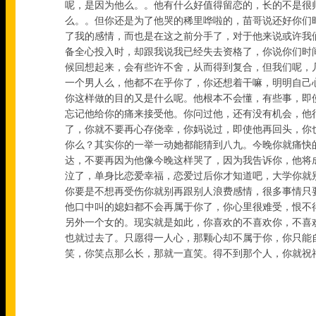
呢，是因为他么。。他有什么好值得留恋的，长的不是很
么。。但你还是为了他哭的稀里哗啦的，苗哥说还好你们
了我的感情，而也是在这之前分手了，对于他来说或许我
备全心投入时，却跟我说我已经失去资格了，你说你们时
候回想起来，会有些许不舍，从而得到复合，但我们呢，
一个男人么，他都不在乎你了，你还想着干嘛，明明自己
你这样做的目的又是什么呢。他根本不会懂，有些事，即
忘记他给你的痛来接受他。你问过他，还有没有机会，他
了，你就不要再心存侥幸，你妈说过，即使他再回头，你
你么？其实你的一举一动她都能猜到八九。今晚你就痛快
达，不要再因为他像今晚这样哭了，因为我告诉你，他将
泣了，单身比恋爱幸福，恋爱过后你才知道吧，大学你就
你要是不想再受伤你就别再跟别人浪费感情，很多事情只
他口中叫的媳妇都不会再属于你了，你心里很难受，恨不
另外一个女的。现实就是如此，你喜欢的不喜欢你，不喜
也就过去了。只愿得一人心，那颗心却不属于你，你只能
笑，你笑点那么长，那就一直笑。得不到那个人，你就祝